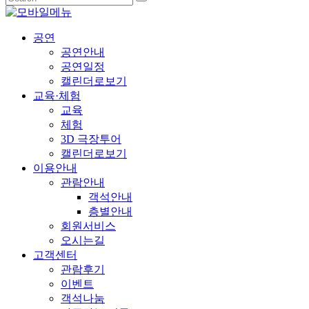
공연
공연안내
공연일정
캘린더로보기
교육·체험
교육
체험
3D 극장투어
캘린더로보기
이용안내
관람안내
객석안내
층별안내
회원서비스
오시는길
고객센터
관람후기
이벤트
객석나눔