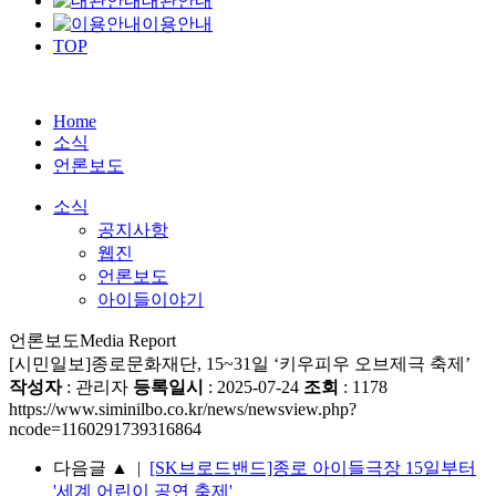
대관안내
이용안내
TOP
Home
소식
언론보도
소식
공지사항
웹진
언론보도
아이들이야기
언론보도
Media Report
[시민일보]종로문화재단, 15~31일 ‘키우피우 오브제극 축제’
작성자
: 관리자
등록일시
: 2025-07-24
조회
: 1178
https://www.siminilbo.co.kr/news/newsview.php?
ncode=1160291739316864
다음글
▲
|
[SK브로드밴드]종로 아이들극장 15일부터
'세계 어린이 공연 축제'