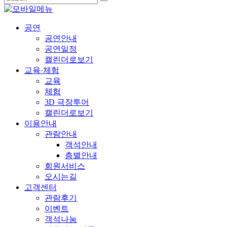
공연
공연안내
공연일정
캘린더로보기
교육·체험
교육
체험
3D 극장투어
캘린더로보기
이용안내
관람안내
객석안내
층별안내
회원서비스
오시는길
고객센터
관람후기
이벤트
객석나눔