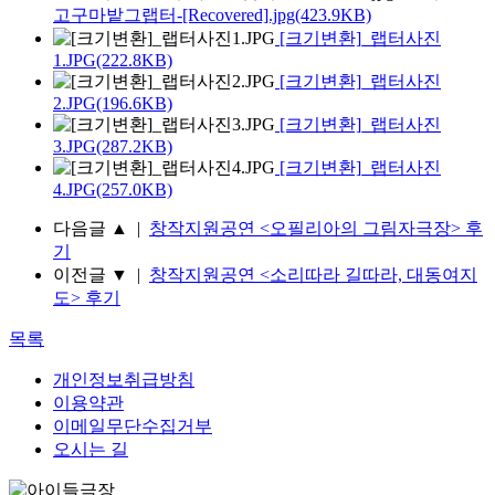
고구마밭그랩터-[Recovered].jpg(423.9KB)
[크기변환]_랩터사진
1.JPG(222.8KB)
[크기변환]_랩터사진
2.JPG(196.6KB)
[크기변환]_랩터사진
3.JPG(287.2KB)
[크기변환]_랩터사진
4.JPG(257.0KB)
다음글
▲
|
창작지원공연 <오필리아의 그림자극장> 후
기
이전글
▼
|
창작지원공연 <소리따라 길따라, 대동여지
도> 후기
목록
개인정보취급방침
이용약관
이메일무단수집거부
오시는 길