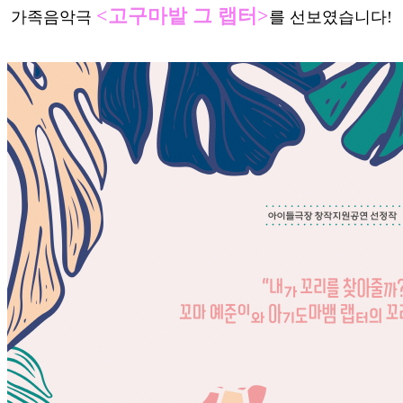
<고구마밭 그 랩터>
가족음악극
를 선보였습니다!