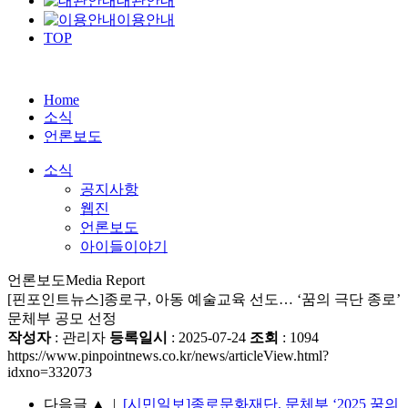
대관안내
이용안내
TOP
Home
소식
언론보도
소식
공지사항
웹진
언론보도
아이들이야기
언론보도
Media Report
[핀포인트뉴스]종로구, 아동 예술교육 선도… ‘꿈의 극단 종로’
문체부 공모 선정
작성자
: 관리자
등록일시
: 2025-07-24
조회
: 1094
https://www.pinpointnews.co.kr/news/articleView.html?
idxno=332073
다음글
▲
|
[시민일보]종로문화재단, 문체부 ‘2025 꿈의