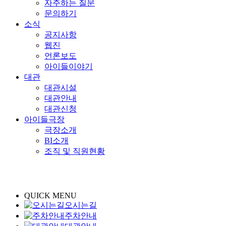
자주하는 질문
문의하기
소식
공지사항
웹진
언론보도
아이들이야기
대관
대관시설
대관안내
대관신청
아이들극장
극장소개
BI소개
조직 및 직원현황
QUICK MENU
오시는길
주차안내