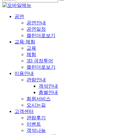
공연
공연안내
공연일정
캘린더로보기
교육·체험
교육
체험
3D 극장투어
캘린더로보기
이용안내
관람안내
객석안내
층별안내
회원서비스
오시는길
고객센터
관람후기
이벤트
객석나눔