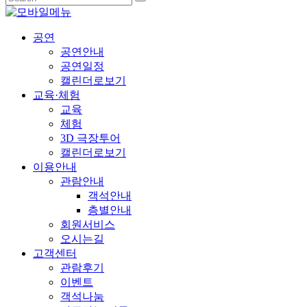
공연
공연안내
공연일정
캘린더로보기
교육·체험
교육
체험
3D 극장투어
캘린더로보기
이용안내
관람안내
객석안내
층별안내
회원서비스
오시는길
고객센터
관람후기
이벤트
객석나눔