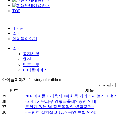
대관안내
이용안내
TOP
Home
소식
아이들이야기
소식
공지사항
웹진
언론보도
아이들이야기
아이들이야기
The story of children
게시판 리스
번호
제목
39
2018아이들거리축제 <혜화동 거리에서 놀자!> 현
38
<2018 키우피우 인형극축제> 공연 안내
37
문화가 있는 날 작은음악회 <5월공연>
36
<위험한 실험실 B-123> 공연 특별 연장!