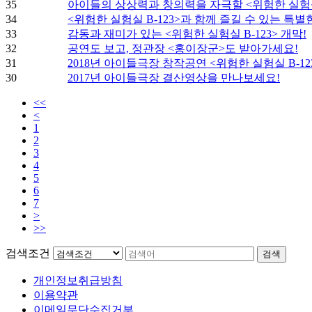
35
아이들의 상상력과 창의력을 자극할 <위험한 실험실 
34
<위험한 실험실 B-123>과 함께 즐길 수 있는 특
33
감동과 재미가 있는 <위험한 실험실 B-123> 개막!
32
공연도 보고, 정관장 <홍이장군>도 받아가세요!
31
2018년 아이들극장 창작공연 <위험한 실험실 B-12
30
2017년 아이들극장 결산영상을 만나보세요!
<<
<
1
2
3
4
5
6
7
>
>>
검색조건
검색
개인정보취급방침
이용약관
이메일무단수집거부