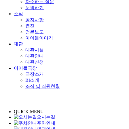
자주하는 질문
문의하기
소식
공지사항
웹진
언론보도
아이들이야기
대관
대관시설
대관안내
대관신청
아이들극장
극장소개
BI소개
조직 및 직원현황
QUICK MENU
오시는길
주차안내