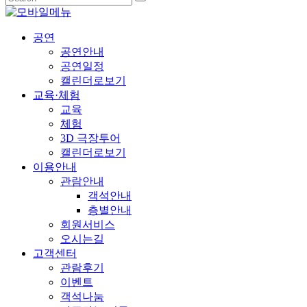
공연
공연안내
공연일정
캘린더로보기
교육·체험
교육
체험
3D 극장투어
캘린더로보기
이용안내
관람안내
객석안내
층별안내
회원서비스
오시는길
고객센터
관람후기
이벤트
객석나눔