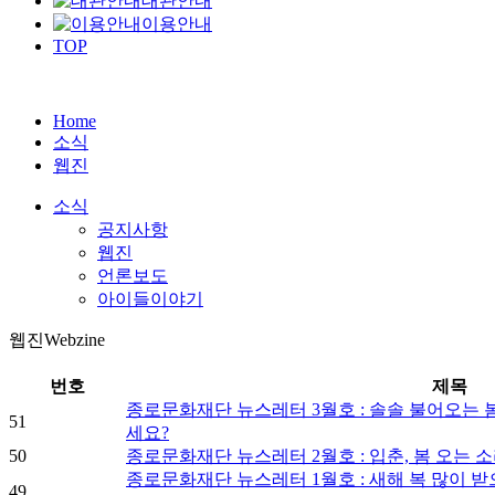
대관안내
이용안내
TOP
Home
소식
웹진
소식
공지사항
웹진
언론보도
아이들이야기
웹진
Webzine
번호
제목
종로문화재단 뉴스레터 3월호 : 솔솔 불어오는
51
세요?
50
종로문화재단 뉴스레터 2월호 : 입춘, 봄 오는 
종로문화재단 뉴스레터 1월호 : 새해 복 많이 받
49