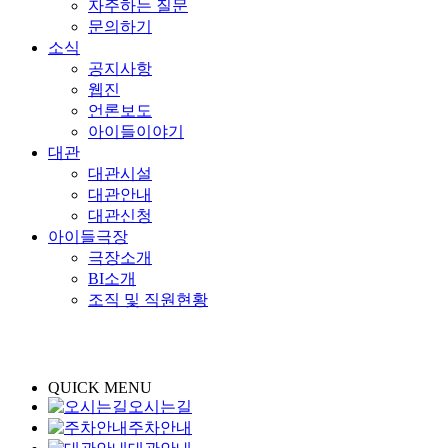
자주하는 질문
문의하기
소식
공지사항
웹진
언론보도
아이들이야기
대관
대관시설
대관안내
대관신청
아이들극장
극장소개
BI소개
조직 및 직원현황
QUICK MENU
오시는길
주차안내