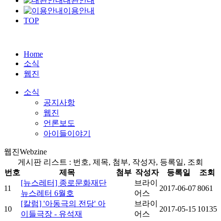
대관안내
이용안내
TOP
Home
소식
웹진
소식
공지사항
웹진
언론보도
아이들이야기
웹진
Webzine
게시판 리스트 : 번호, 제목, 첨부, 작성자, 등록일, 조회
번호
제목
첨부
작성자
등록일
조회
[뉴스레터] 종로문화재단
브라이
11
2017-06-07
8061
뉴스레터 6월호
어스
[칼럼] '아동극의 전당' 아
브라이
10
2017-05-15
10135
이들극장 - 유석재
어스