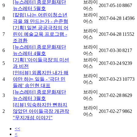
[뉴스레터] 종로문화재단
브라이
9
2017-05-10
8867
뉴스레터 5월호
어스
[칼럼] 나는 어린이청소년
브라이
8
2017-04-28
14596
극을 왜 만드는가 - 손준형
어스
[기획] 일본 공공극장의 어
브라이
7
린이 예술교육 프로그램 -
2017-04-28
11552
어스
조경환
[뉴스레터] 종로문화재단
브라이
6
2017-03-30
8217
뉴스레터 4월호
어스
[기획] '아이들극장'의 미션
브라이
5
2017-03-24
9239
과 비전
어스
[인터뷰] 외롭지만 내가 해
브라이
4
야만 하는 일들 - '극단 민
2017-03-23
10773
어스
들레' 송인현 대표
[뉴스레터] 종로문화재단
브라이
3
2017-02-28
8629
뉴스레터 3월호
어스
[리뷰] 익숙하지만 뻔하지
브라이
2
않았던 아이들극장 개관작
2017-02-27
9862
어스
"무지개섬 이야기"
<<
<