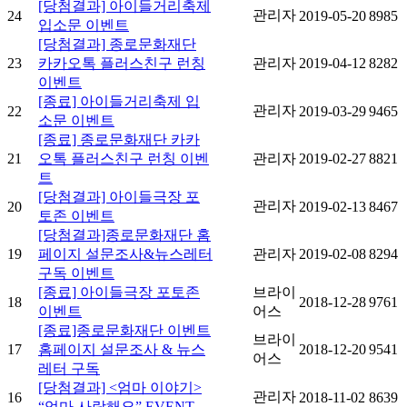
[당첨결과] 아이들거리축제
관리자
24
2019-05-20
8985
입소문 이벤트
[당첨결과] 종로문화재단
23
카카오톡 플러스친구 런칭
관리자
2019-04-12
8282
이벤트
[종료] 아이들거리축제 입
관리자
22
2019-03-29
9465
소문 이벤트
[종료] 종로문화재단 카카
21
오톡 플러스친구 런칭 이벤
관리자
2019-02-27
8821
트
[당첨결과] 아이들극장 포
관리자
20
2019-02-13
8467
토존 이벤트
[당첨결과]종로문화재단 홈
19
페이지 설문조사&뉴스레터
관리자
2019-02-08
8294
구독 이벤트
[종료] 아이들극장 포토존
브라이
18
2018-12-28
9761
이벤트
어스
[종료]종로문화재단 이벤트
브라이
17
홈페이지 설문조사 & 뉴스
2018-12-20
9541
어스
레터 구독
[당첨결과] <엄마 이야기>
관리자
16
2018-11-02
8639
“엄마 사랑해요” EVENT