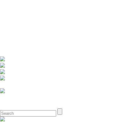
주메뉴 바로가기
본문 바로가기
종로문화재단
종로아이들극장
종로축제
종로예술인DB
로그인
회원가입
전체메뉴
공연
공연안내