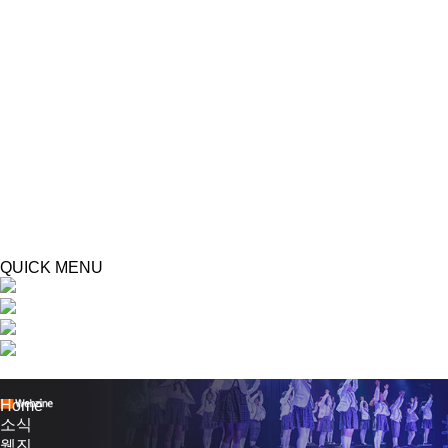
웹진
언론보도
아이들이야기
대관
대관시설
대관안내
대관신청
아이들극장
극장소개
BI소개
조직 및 직원현황
QUICK MENU
오시는길
주차안내
대관안내
이용안내
TOP
Home
소식
웹진