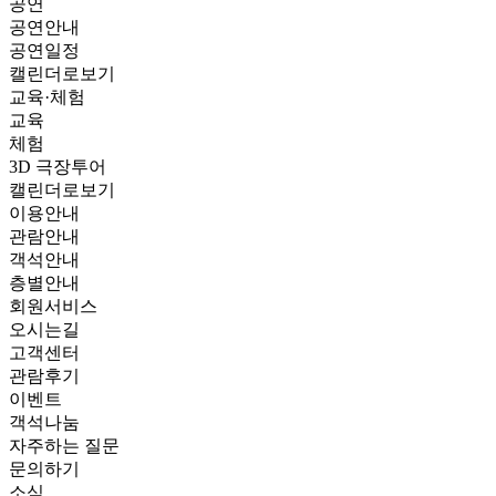
공연
공연안내
공연일정
캘린더로보기
교육·체험
교육
체험
3D 극장투어
캘린더로보기
이용안내
관람안내
객석안내
층별안내
회원서비스
오시는길
고객센터
관람후기
이벤트
객석나눔
자주하는 질문
문의하기
소식