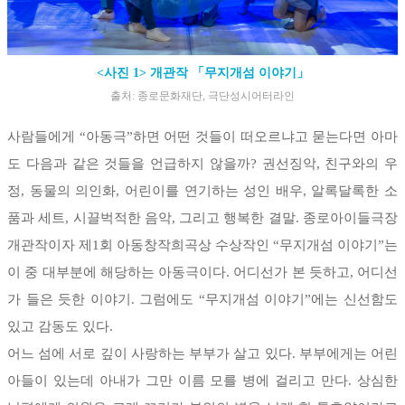
<사진 1> 개관작 「무지개섬 이야기」
출처: 종로문화재단, 극단성시어터라인
사람들에게 “아동극”하면 어떤 것들이 떠오르냐고 묻는다면 아마
도 다음과 같은 것들을 언급하지 않을까? 권선징악, 친구와의 우
정, 동물의 의인화, 어린이를 연기하는 성인 배우, 알록달록한 소
품과 세트, 시끌벅적한 음악, 그리고 행복한 결말. 종로아이들극장
개관작이자 제1회 아동창작희곡상 수상작인 “무지개섬 이야기”는
이 중 대부분에 해당하는 아동극이다. 어디선가 본 듯하고, 어디선
가 들은 듯한 이야기. 그럼에도 “무지개섬 이야기”에는 신선함도
있고 감동도 있다.
어느 섬에 서로 깊이 사랑하는 부부가 살고 있다. 부부에게는 어린
아들이 있는데 아내가 그만 이름 모를 병에 걸리고 만다. 상심한