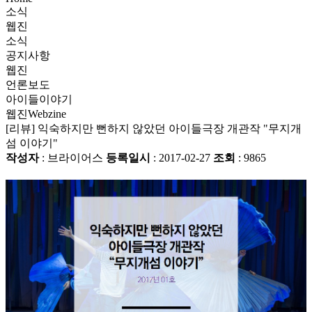
소식
웹진
소식
공지사항
웹진
언론보도
아이들이야기
웹진
Webzine
[리뷰] 익숙하지만 뻔하지 않았던 아이들극장 개관작 "무지개
섬 이야기"
작성자
: 브라이어스
등록일시
: 2017-02-27
조회
: 9865