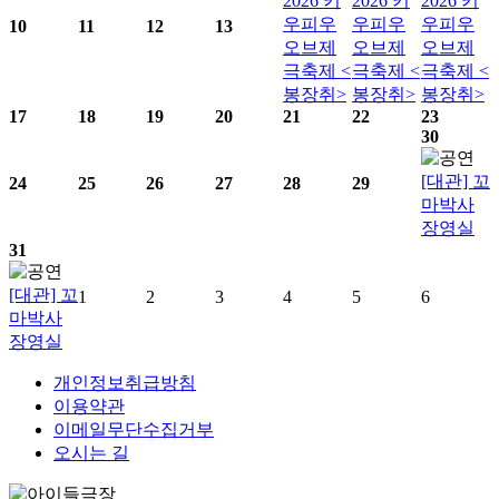
2026 키
2026 키
2026 키
우피우
우피우
우피우
10
11
12
13
오브제
오브제
오브제
극축제 <
극축제 <
극축제 <
봉장취>
봉장취>
봉장취>
17
18
19
20
21
22
23
30
[대관] 꼬
24
25
26
27
28
29
마박사
장영실
31
[대관] 꼬
1
2
3
4
5
6
마박사
장영실
개인정보취급방침
이용약관
이메일무단수집거부
오시는 길