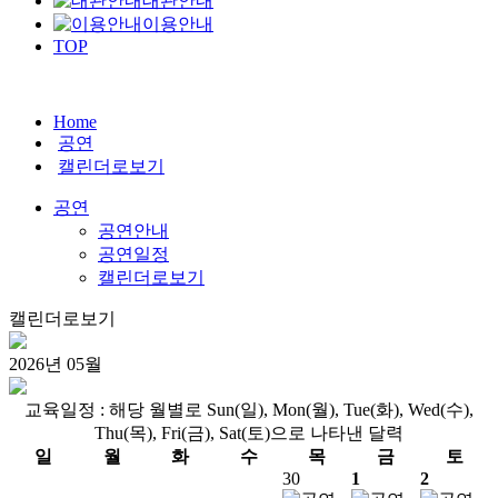
대관안내
이용안내
TOP
Home
공연
캘린더로보기
공연
공연안내
공연일정
캘린더로보기
캘린더로보기
2026
년
05
월
교육일정 : 해당 월별로 Sun(일), Mon(월), Tue(화), Wed(수),
Thu(목), Fri(금), Sat(토)으로 나타낸 달력
일
월
화
수
목
금
토
30
1
2