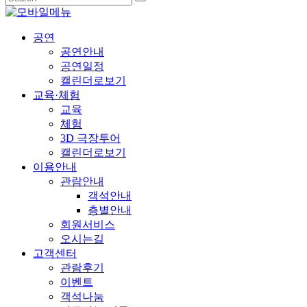
공연
공연안내
공연일정
캘린더로보기
교육·체험
교육
체험
3D 극장투어
캘린더로보기
이용안내
관람안내
객석안내
층별안내
회원서비스
오시는길
고객센터
관람후기
이벤트
객석나눔