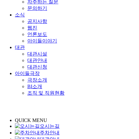
자주하는 질문
문의하기
소식
공지사항
웹진
언론보도
아이들이야기
대관
대관시설
대관안내
대관신청
아이들극장
극장소개
BI소개
조직 및 직원현황
QUICK MENU
오시는길
주차안내