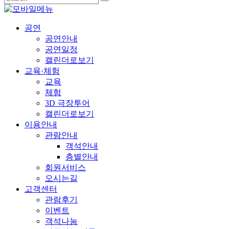
공연
공연안내
공연일정
캘린더로보기
교육·체험
교육
체험
3D 극장투어
캘린더로보기
이용안내
관람안내
객석안내
층별안내
회원서비스
오시는길
고객센터
관람후기
이벤트
객석나눔