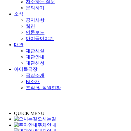
자주하는 질문
문의하기
소식
공지사항
웹진
언론보도
아이들이야기
대관
대관시설
대관안내
대관신청
아이들극장
극장소개
BI소개
조직 및 직원현황
QUICK MENU
오시는길
주차안내