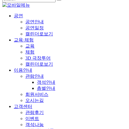
공연
공연안내
공연일정
캘린더로보기
교육·체험
교육
체험
3D 극장투어
캘린더로보기
이용안내
관람안내
객석안내
층별안내
회원서비스
오시는길
고객센터
관람후기
이벤트
객석나눔