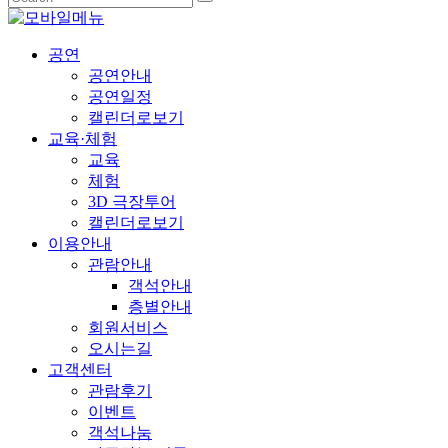
공연
공연안내
공연일정
캘린더로보기
교육·체험
교육
체험
3D 극장투어
캘린더로보기
이용안내
관람안내
객석안내
층별안내
회원서비스
오시는길
고객센터
관람후기
이벤트
객석나눔