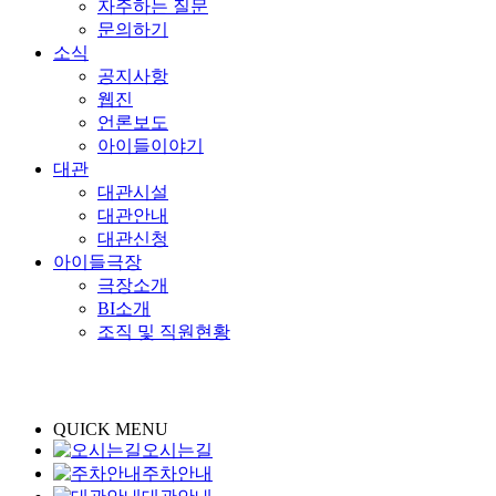
자주하는 질문
문의하기
소식
공지사항
웹진
언론보도
아이들이야기
대관
대관시설
대관안내
대관신청
아이들극장
극장소개
BI소개
조직 및 직원현황
QUICK MENU
오시는길
주차안내