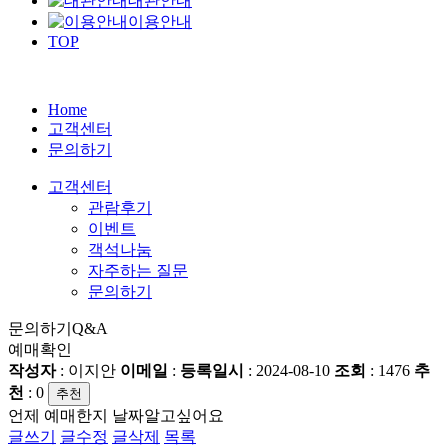
대관안내
이용안내
TOP
Home
고객센터
문의하기
고객센터
관람후기
이벤트
객석나눔
자주하는 질문
문의하기
문의하기
Q&A
예매확인
작성자
: 이지안
이메일
:
등록일시
: 2024-08-10
조회
: 1476
추
천
:
0
추천
언제 예매한지 날짜알고싶어요
글쓰기
글수정
글삭제
목록