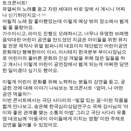
토크콘서트!
​유열씨의 노래를 듣고 자란 세대라 바로 앞에 서 계시니 어찌
나 신기하던지요~! ^^
어릴적 노래 참 좋아했었는데 이렇게 예상 밖의 장소에서 뵙게
될 줄 몰랐어요.
가수이시고, 라이도 진행도 오래하시고, 너무나 유명한 브레멘
음악대란 어린이 공연을 만드셨던 지금은 아이들을 위한 뮤지
컬 전문 제작사 유열 컴퍼니의 대표이자 재단법인 어린이공연
문화재단 행복한아이 이사, 아시테지 한국본부 부이사장님으
로 어린이의 올바른 문화와 인성 개발을 위해 많은 일들을 하
고 계시니 이렇게 어린이 공연장에서 뵙게 되는게 어쩌면 당연
한 일이겠다 싶기도 했어요.
이렇게 어린이 문화를 위해 노력하는 분들의 강연을 듣고, 궁
금한 것에 대해 이야기 나눠보는 토크콘서트 <엄마, 나 어떤
공연 먹을까?>
이번 콘서트에서는 극단 사다리의 <빛깔 있는 꿈>이란 작품을
짧게 만나보고, 송은혜 한국심리상담연구소 국제 강사님의 '아
이와 좋은 관계를 맺는 소통의 마법' 그리고 극단 사다리 유홍
영 대표님께 '아동극이 아이들에게 미치는 영향' 이란 주제로
강연을 들어볼 수 있었어요.