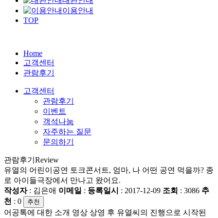
대관안내
이용안내
TOP
Home
고객센터
관람후기
고객센터
관람후기
이벤트
객석나눔
자주하는 질문
문의하기
관람후기
Review
유열의 어린이공연 토크콘서트, 엄마, 나 어떤 공연 먹을까? 종
로 아이들극장에서 만나고 왔어요.
작성자
: 김은애
이메일
:
등록일시
: 2017-12-09
조회
: 3086
추
천
:
0
추천
어공톡에 대한 소개 영상 상영 후 유열씨의 진행으로 시작된