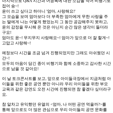
마지막으로 Q&A 시간과 어공톡에 대한 소감을 적어 비행기로
접어 슝~!
윤이 쓰고 싶다고 하더니 '엄마, 사랑해요!'
그 모습을 보며 엄마보다 더 부족한 엄마에게 무한 사랑을 주
는 딸에게 나는 어떻게 했었는지 그 동안 공감해주지 못하고,
윤의 감정을 무시해 온 것은 아닌지 순간 많은 생각이 들더라
구요!
엄마도 윤~! 무지무지 사랑해요~! 엄마가 앞으로 더 잘 할게~!
고맙고 사랑해~!
예정보다 시간을 조금 넘겨 진행되었지만 그래도 아쉬웠던 시
간~!
모두의 마음이 담긴 종이 비행기와 함께 소중하고 감사한 시간
으로 남을 것 같아요!
​이 날 토크콘서트를 보고, 앞으로 아이들극장에서 지금처럼 아
이들을 위한 좋은 공연 뿐만 아니라 우리 아이들을 위한 부모
교육과 같은 강연도 오전 시간에 진행되면 참 좋겠다 싶더라구
요.
참 알차고 유익했던 유열의 <엄마, 나 어떤 공연 먹을까?>를
통해 앞으로도 더 많은 관심으로 우리 아이들의 공연 문화를