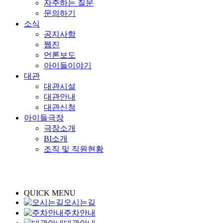
자주하는 질문
문의하기
소식
공지사항
웹진
언론보도
아이들이야기
대관
대관시설
대관안내
대관신청
아이들극장
극장소개
BI소개
조직 및 직원현황
QUICK MENU
오시는길
주차안내