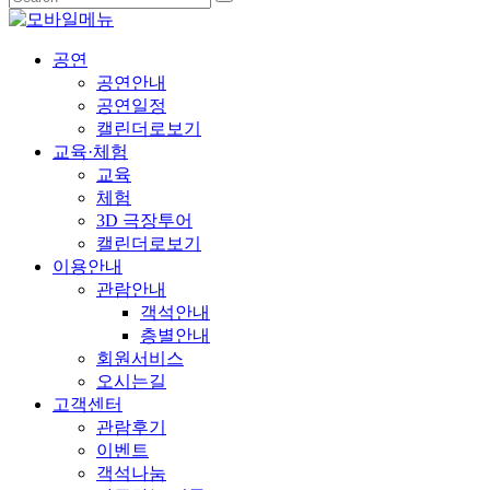
공연
공연안내
공연일정
캘린더로보기
교육·체험
교육
체험
3D 극장투어
캘린더로보기
이용안내
관람안내
객석안내
층별안내
회원서비스
오시는길
고객센터
관람후기
이벤트
객석나눔