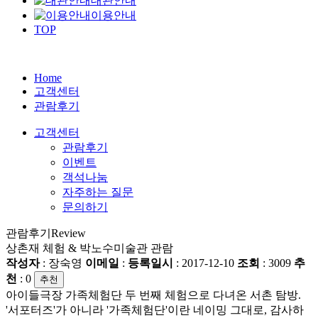
대관안내
이용안내
TOP
Home
고객센터
관람후기
고객센터
관람후기
이벤트
객석나눔
자주하는 질문
문의하기
관람후기
Review
상촌재 체험 & 박노수미술관 관람
작성자
: 장숙영
이메일
:
등록일시
: 2017-12-10
조회
: 3009
추
천
:
0
추천
아이들극장 가족체험단 두 번째 체험으로 다녀온 서촌 탐방.
'서포터즈'가 아니라 '가족체험단'이란 네이밍 그대로, 감사하