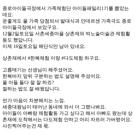
종로아이들극장에서 가족체험단 아이들패밀리1기를 뽑았는
데요.
운좋게도 울 가족 당첨되서 발대식과 안데르센 가족극도 종로
아이들극장에서 보았구요.
12월2일토요일 서촌세종마을 상촌재와 박노술미술관 체험활
동도 했답니다.
이제 16일토요일 해단식만 남아 있네요.
상촌재에서 #한복체험 이랑 #다도체험 하구요.
고름매기는 선생님이 해주셨어요.
한복바지 앞뒤 구분하는 법도 설명해 주셨어요.
울 아들 둘다 절 잘 하죠?
절하는 법도 잘 배웠답니다.
먼가 마음이 차분해지는 느낌.
세종대왕님이 태어난 동네에 와서 더 그랬나봐요.
아이들이 아빠랑 체험활동 가고 싶다고 해서 아빠도 왔는데 상
촌재에 도착해서는 다도체험 안하고 머리 자르러 가버렸어요.
사진찍어주는건 제 몫.