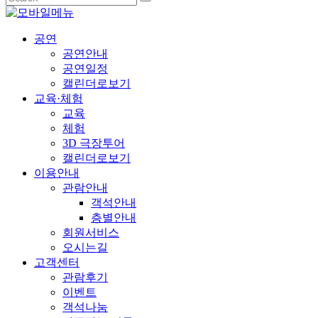
공연
공연안내
공연일정
캘린더로보기
교육·체험
교육
체험
3D 극장투어
캘린더로보기
이용안내
관람안내
객석안내
층별안내
회원서비스
오시는길
고객센터
관람후기
이벤트
객석나눔