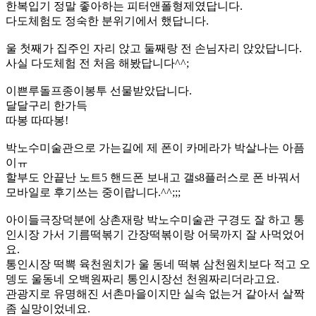
한복입기 정말 좋아하는 피터앤폴형제였답니다.
다도체험도 정숙한 분위기에서 했답니다.
울 첫째가 집주인 자리 앉고 둘째랑 전 손님자리 앉았답니다.
사실 다도체험 전 처음 해봤답니다^^;
이쁜루돌프종이봉투 선물받았답니다.
달달구리 한가득
따봉 따따봉!
박노수미술관으로 가는길에 제 폰이 카메라가 박살나는 아픔
이ㅠ
할부도 안끝난 노트5 핸드폰 보내고 갤s8플러스로 폰 바꿔서
모바일로 후기쓰는 중이랍니다.^^;;;
아이들극장덕분에 상촌재랑 박노수미술관 구경도 잘 하고 통
인시장 가서 기름떡볶기 간장떡볶이랑 어묵까지 잘 사먹었어
요.
통인시장 떡뽁 육천원치가 울 동네 떡볶 삼천원치보다 적고 오
뎅도 울동네 오백원짜리 통인시장선 천원짜리더라고요.
관광지로 유명해진 서촌마을이지만 실속 없는거 같아서 살짝
좀 실망이었네요.