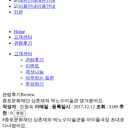
대관안내
이용안내
TOP
Home
고객센터
관람후기
고객센터
관람후기
이벤트
객석나눔
자주하는 질문
문의하기
관람후기
Review
종로문화재단 상촌재와 박노수미술관 댕겨왔어요.
작성자
: 진창숙
이메일
:
등록일시
: 2017-12-12
조회
: 3189
추
천
:
0
추천
#종로문화재단 상촌재와 박노수미술관을 아이들극장 초대로
다녀왔어요.