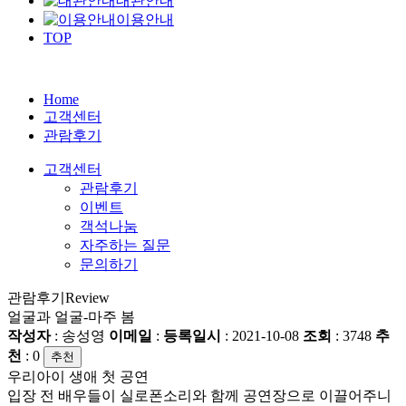
대관안내
이용안내
TOP
Home
고객센터
관람후기
고객센터
관람후기
이벤트
객석나눔
자주하는 질문
문의하기
관람후기
Review
얼굴과 얼굴-마주 봄
작성자
: 송성영
이메일
:
등록일시
: 2021-10-08
조회
: 3748
추
천
:
0
추천
우리아이 생애 첫 공연
입장 전 배우들이 실로폰소리와 함께 공연장으로 이끌어주니