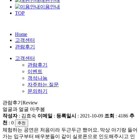
대관안내
이용안내
TOP
Home
고객센터
관람후기
고객센터
관람후기
이벤트
객석나눔
자주하는 질문
문의하기
관람후기
Review
얼굴과 얼굴 마주봄
작성자
: 김효숙
이메일
:
등록일시
: 2021-10-09
조회
: 4186
추
천
:
0
추천
체험하는 공연은 처음이라 두근두근 했어요. 막상 아기랑 들어
가는 입구부터 배우분들이 같이 실로폰으로 인도해주시고 인