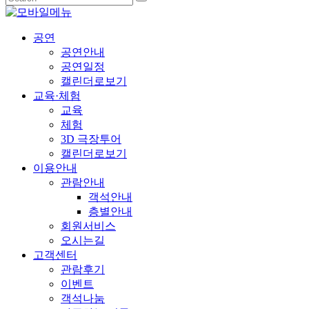
공연
공연안내
공연일정
캘린더로보기
교육·체험
교육
체험
3D 극장투어
캘린더로보기
이용안내
관람안내
객석안내
층별안내
회원서비스
오시는길
고객센터
관람후기
이벤트
객석나눔