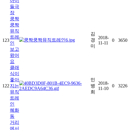
아이
들극
장
쿵짝
쿵짝
뮤직
김
트레
2018-
경
123
0
3650
11-11
인
미
보고
왔어
요
클래
식이
좋아
민
2018-
122
지는
병
0
3226
11-10
뮤직
희
트레
인
혜화
동
거리
에서