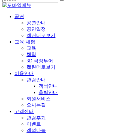
공연
공연안내
공연일정
캘린더로보기
교육·체험
교육
체험
3D 극장투어
캘린더로보기
이용안내
관람안내
객석안내
층별안내
회원서비스
오시는길
고객센터
관람후기
이벤트
객석나눔