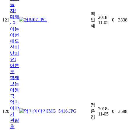
놀
자!
백
미래
2018-
인
121
0
3338
11-05
- 아
혜
이는
이번
에도
신이
났어
요!
어른
도
함께
보는
아동
극
엄마
정
이야
2018-
은
120
0
3588
11-05
기
경
관람
후