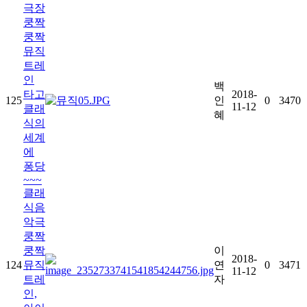
극장
쿵짝
쿵짝
뮤직
트레
인
백
타고
2018-
125
인
0
3470
11-12
클래
혜
식의
세계
에
퐁당
~~~
클래
식음
악극
쿵짝
쿵짝
이
2018-
124
뮤직
연
0
3471
11-12
트레
자
인,