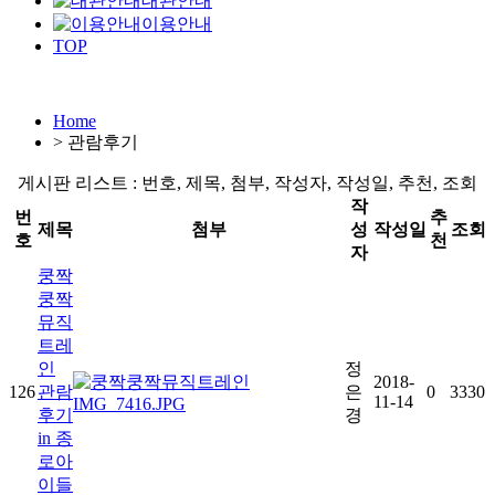
대관안내
이용안내
TOP
Home
>
관람후기
게시판 리스트 : 번호, 제목, 첨부, 작성자, 작성일, 추천, 조회
작
번
추
제목
첨부
성
작성일
조회
호
천
자
쿵짝
쿵짝
뮤직
트레
인
정
2018-
126
관람
은
0
3330
11-14
후기
경
in 종
로아
이들