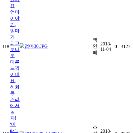
요
엄마
이야
기,
엄마
가
백
되고
2018-
인
118
0
3127
11-04
보니
혜
또
다른
느낌
이네
요.
혜화
동
거리
에서
놀
자!
'미
조
래' -
2018-