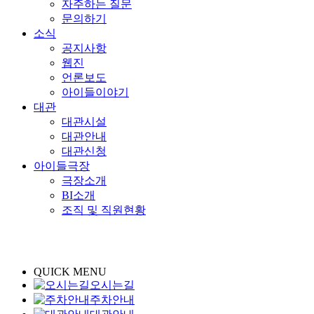
자주하는 질문
문의하기
소식
공지사항
웹진
언론보도
아이들이야기
대관
대관시설
대관안내
대관신청
아이들극장
극장소개
BI소개
조직 및 직원현황
QUICK MENU
오시는길
주차안내