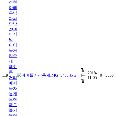
전현
아배
우님
과의
만남
2018
마지
막
아이
들거
리축
제
혜화
정
동
2018-
119
은
0
3358
거리
11-05
경
에서
놀자
늦게
도착
해도
즐거
웠어