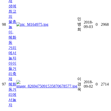
제
생에
최고
의
민
물총
2018-
병
98
0
2968
09-03
놀
희
이,
혜화
동
거리
에서
놀자
아이
들거
리축
제
이
2018-
97
혜화
경
0
2714
09-02
동거
옥
리에
서놀
자