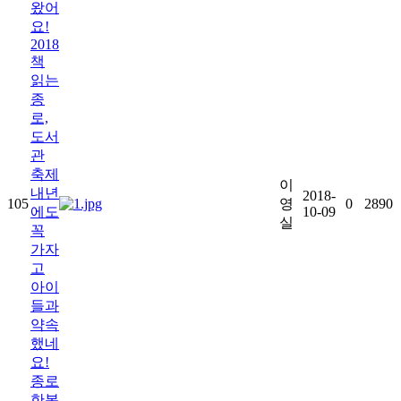
왔어
요!
2018
책
읽는
종
로,
도서
관
축제
이
내년
2018-
105
영
0
2890
에도
10-09
실
꼭
가자
고
아이
들과
약속
했네
요!
종로
한복