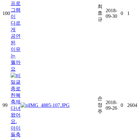
프로
최
그램
2018-
효
100
0
1
09-30
이
규
다르
게
공연
된
이유
는
뭘까
요
종로
한복
손
축제
2018-
정
99
0
2604
09-26
다녀
주
왔어
요.
아이
들축