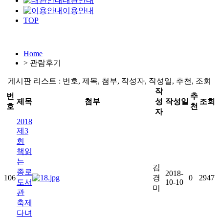
대관안내
이용안내
TOP
Home
>
관람후기
게시판 리스트 : 번호, 제목, 첨부, 작성자, 작성일, 추천, 조회
작
번
추
제목
첨부
성
작성일
조회
호
천
자
2018
제3
회
책읽
는
김
종로
2018-
106
경
0
2947
도서
10-10
미
관
축제
다녀