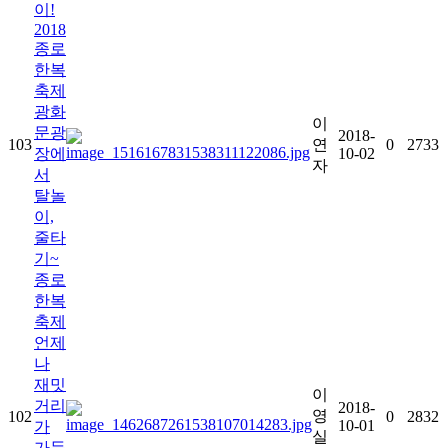
이!
2018
종로
한복
축제
광화
이
문광
2018-
103
연
0
2733
장에
10-02
자
서
탈놀
이,
줄타
기~
종로
한복
축제
언제
나
재밋
이
거리
2018-
영
102
0
2832
10-01
가
실
가득