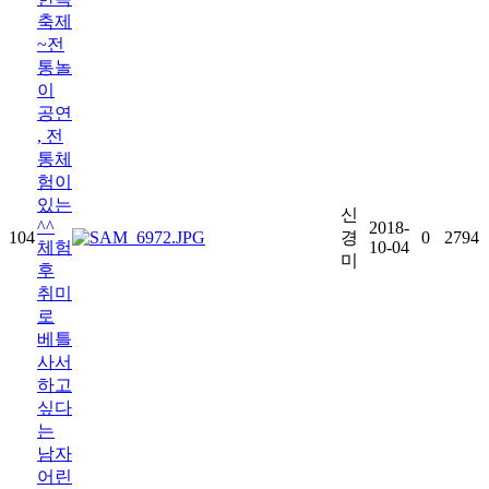
축제
~전
통놀
이
공연
, 전
통체
험이
있는
신
^^
2018-
104
경
0
2794
체험
10-04
미
후
취미
로
베틀
사서
하고
싶다
는
남자
어린