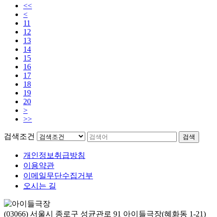
<<
<
11
12
13
14
15
16
17
18
19
20
>
>>
검색조건
검색
개인정보취급방침
이용약관
이메일무단수집거부
오시는 길
(03066) 서울시 종로구 성균관로 91 아이들극장(혜화동 1-21)