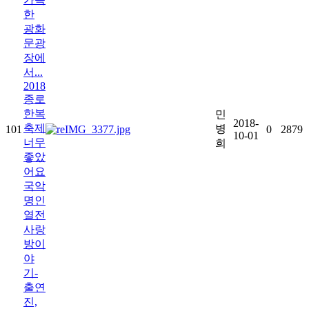
한
광화
문광
장에
서...
2018
종로
한복
민
2018-
축제
병
101
0
2879
10-01
너무
희
좋았
어요
국악
명인
열전
사랑
방이
야
기-
출연
진,