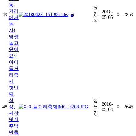
동
윤
거리
2018-
영
49
0
2859
05-05
에서
옥
놀
자!
맘껏
놀고
왔어
요~
아이
들거
리축
제
첫번
째
상
정
2018-
48
상,
은
0
2645
05-04
세상
경
멋진
추억
만들