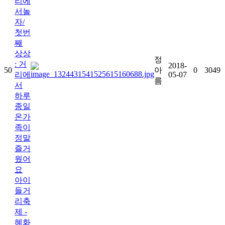
리에
서놀
자/
첫번
째
상상
정
: 거
2018-
50
아
0
3049
리에
05-07
름
서
하루
종일
온가
족이
정말
즐거
웠어
요
아이
들거
리축
제 -
혜화