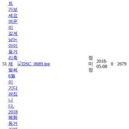
트
가보
세요
여운
이
길게
남는
아이
들거
리축
정
2018-
51
제
미
0
2679
05-08
벌써
정
6월
이
기다
려집
니
다.
2018
혜화
동거