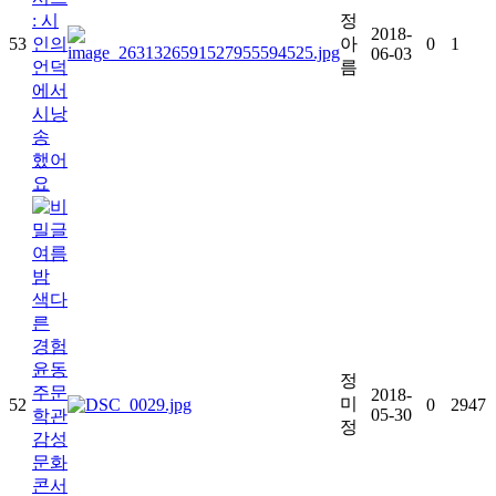
: 시
정
2018-
53
인의
아
0
1
06-03
언덕
름
에서
시낭
송
했어
요
여름
밤
색다
른
경험
윤동
정
주문
2018-
미
52
0
2947
05-30
학관
정
감성
문화
콘서