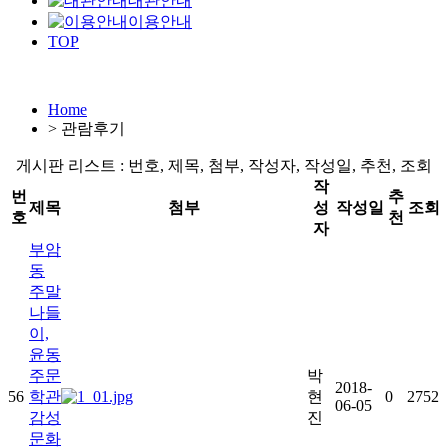
대관안내
이용안내
TOP
Home
>
관람후기
게시판 리스트 : 번호, 제목, 첨부, 작성자, 작성일, 추천, 조회
작
번
추
제목
첨부
성
작성일
조회
호
천
자
부암
동
주말
나들
이,
윤동
주문
박
2018-
56
학관
현
0
2752
06-05
감성
진
문화