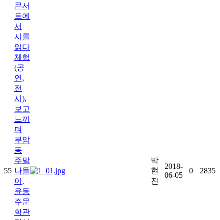
콘서
트에
서
시를
읽다
체험
(공
연,
전
시),
보고
느끼
며
부암
동
주말
박
2018-
55
나들
현
0
2835
06-05
이,
진
윤동
주문
학관