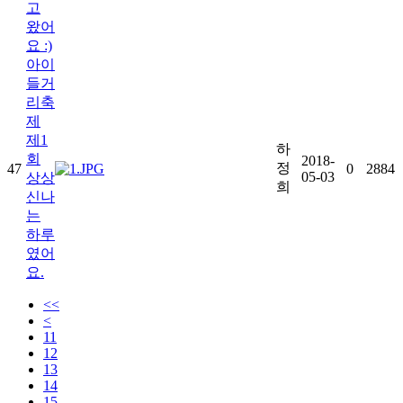
고
왔어
요 :)
아이
들거
리축
제
제1
하
회
2018-
정
47
0
2884
05-03
상상
희
신나
는
하루
였어
요.
<<
<
11
12
13
14
15