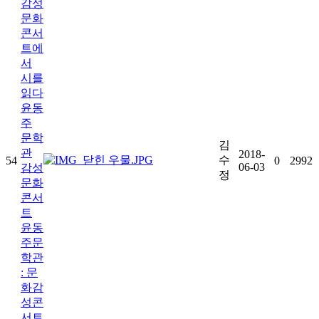
감성
문화
콘서
트에
서
시를
읽다
윤동
주
문학
김
관
2018-
수
54
0
2992
06-03
감성
정
문화
콘서
트
윤동
주문
학관
: 문
화감
성콘
서트