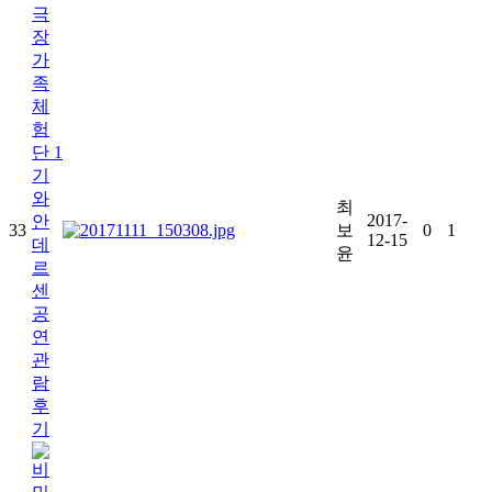
극
장
가
족
체
험
단 1
기
와
최
2017-
안
33
보
0
1
12-15
데
윤
르
센
공
연
관
람
후
기