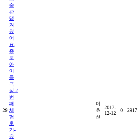
술
관
댕
겨
왔
어
요.
종
로
아
이
들
극
장 2
번
째
이
2017-
29
체
효
0
2917
12-12
험
선
후
기-
유