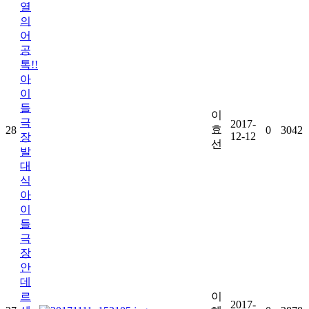
열
의
어
공
톡!!
아
이
들
이
극
2017-
효
28
0
3042
12-12
장
선
발
대
식
아
이
들
극
장
안
데
르
이
2017-