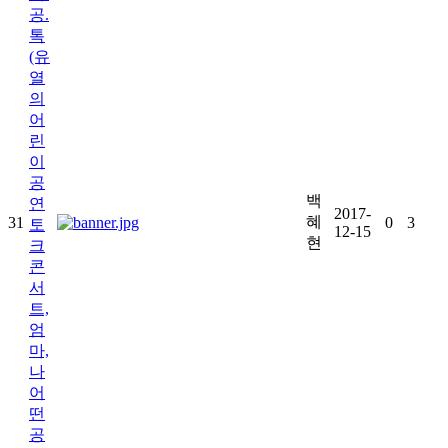
공.
톡
(유
열
의
어
린
이
공
백
연
2017-
혜
31
0
3
토
12-15
현
크
콘
서
트,
엄
마,
나
어
떤
공