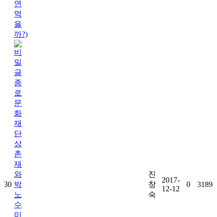
연
먹
을
까?)
종
로
문
화
재
단
상
촌
재
와
진
2017-
30
박
창
0
3189
12-12
노
숙
수
미