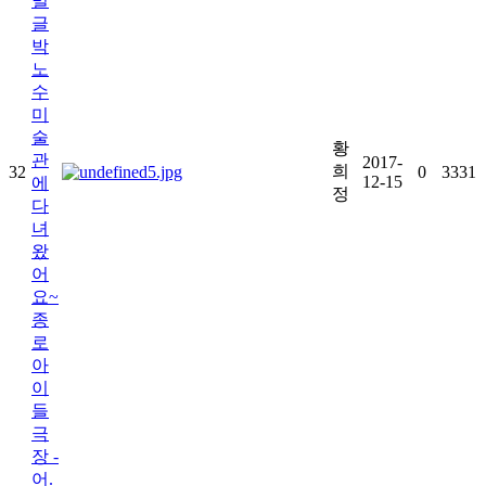
박
노
수
미
술
황
관
2017-
희
32
0
3331
12-15
에
정
다
녀
왔
어
요~
종
로
아
이
들
극
장 -
어.