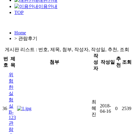
대관안내
이용안내
TOP
Home
>
관람후기
게시판 리스트 : 번호, 제목, 첨부, 작성자, 작성일, 추천, 조회
작
번
제
추
첨부
성
작성일
조회
호
목
천
자
위
험
한
실
험
최
2018-
실
혜
36
0
2539
04-16
B-
진
123
관
람