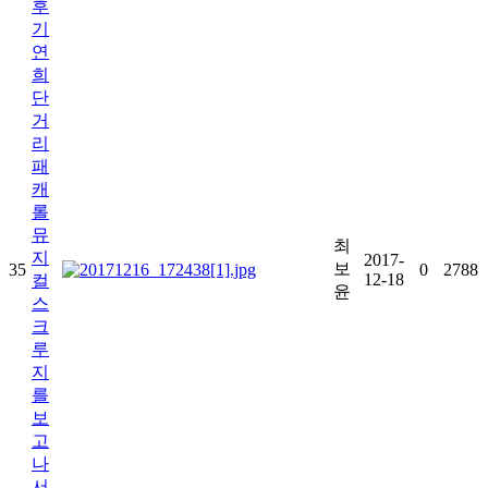
후
기
연
희
단
거
리
패
캐
롤
뮤
최
지
2017-
보
35
0
2788
12-18
컬
윤
스
크
루
지
를
보
고
나
서