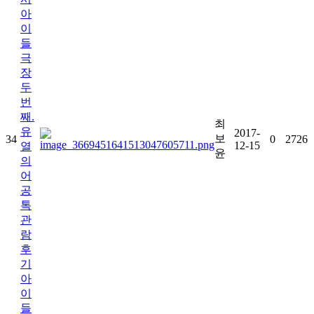
아
이
들
극
장
두
번
째.
최
유
2017-
보
34
0
2726
12-15
열
윤
의
어
공
톡
관
람
후
기
아
이
들