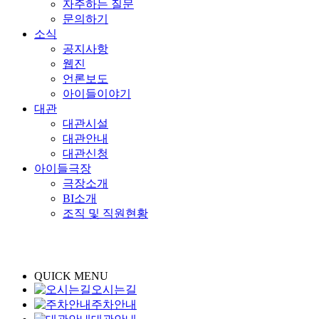
자주하는 질문
문의하기
소식
공지사항
웹진
언론보도
아이들이야기
대관
대관시설
대관안내
대관신청
아이들극장
극장소개
BI소개
조직 및 직원현황
QUICK MENU
오시는길
주차안내