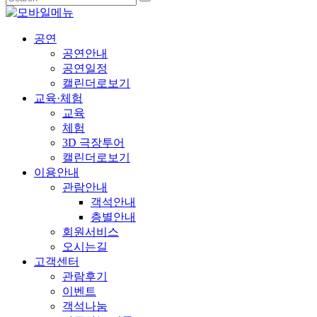
공연
공연안내
공연일정
캘린더로보기
교육·체험
교육
체험
3D 극장투어
캘린더로보기
이용안내
관람안내
객석안내
층별안내
회원서비스
오시는길
고객센터
관람후기
이벤트
객석나눔