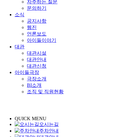
자주하는 질문
문의하기
소식
공지사항
웹진
언론보도
아이들이야기
대관
대관시설
대관안내
대관신청
아이들극장
극장소개
BI소개
조직 및 직원현황
QUICK MENU
오시는길
주차안내