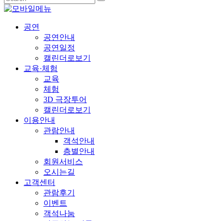
공연
공연안내
공연일정
캘린더로보기
교육·체험
교육
체험
3D 극장투어
캘린더로보기
이용안내
관람안내
객석안내
층별안내
회원서비스
오시는길
고객센터
관람후기
이벤트
객석나눔