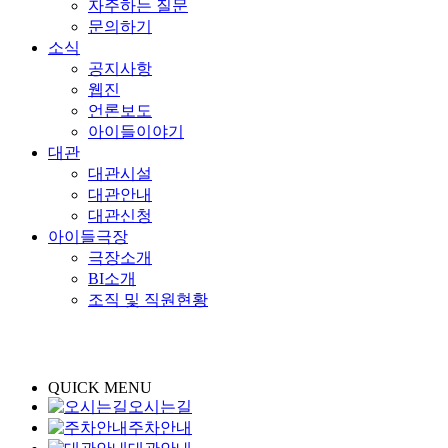
자주하는 질문
문의하기
소식
공지사항
웹진
언론보도
아이들이야기
대관
대관시설
대관안내
대관신청
아이들극장
극장소개
BI소개
조직 및 직원현황
QUICK MENU
오시는길
주차안내