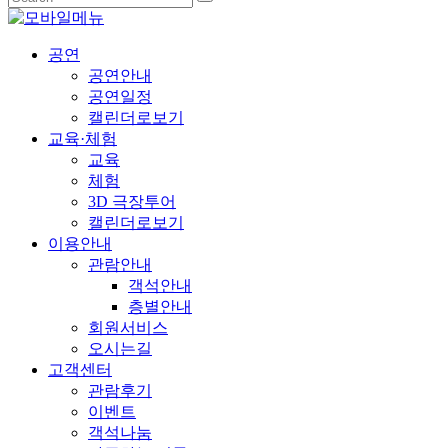
공연
공연안내
공연일정
캘린더로보기
교육·체험
교육
체험
3D 극장투어
캘린더로보기
이용안내
관람안내
객석안내
층별안내
회원서비스
오시는길
고객센터
관람후기
이벤트
객석나눔