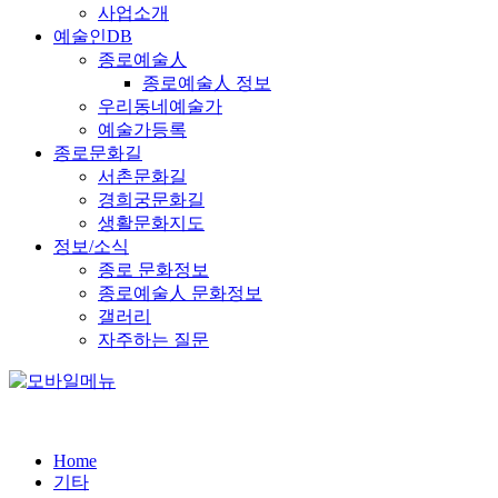
사업소개
예술인DB
종로예술人
종로예술人 정보
우리동네예술가
예술가등록
종로문화길
서촌문화길
경희궁문화길
생활문화지도
정보/소식
종로 문화정보
종로예술人 문화정보
갤러리
자주하는 질문
Home
기타