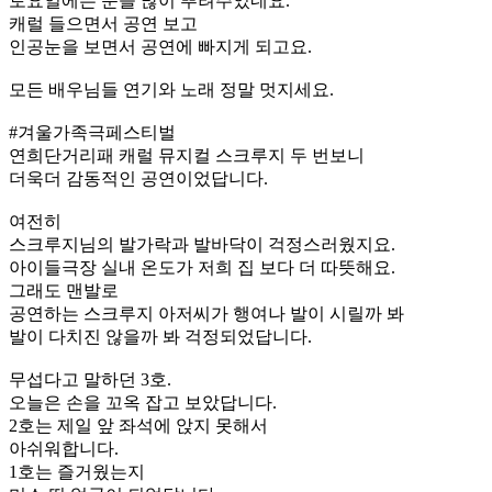
토요일에는 눈을 많이 뿌려주었네요.
캐럴 들으면서 공연 보고
인공눈을 보면서 공연에 빠지게 되고요.
모든 배우님들 연기와 노래 정말 멋지세요.
#겨울가족극페스티벌
연희단거리패 캐럴 뮤지컬 스크루지 두 번보니
더욱더 감동적인 공연이었답니다.
여전히
스크루지님의 발가락과 발바닥이 걱정스러웠지요.
아이들극장 실내 온도가 저희 집 보다 더 따뜻해요.
그래도 맨발로
공연하는 스크루지 아저씨가 행여나 발이 시릴까 봐
발이 다치진 않을까 봐 걱정되었답니다.
무섭다고 말하던 3호.
오늘은 손을 꼬옥 잡고 보았답니다.
2호는 제일 앞 좌석에 앉지 못해서
아쉬워합니다.
1호는 즐거웠는지