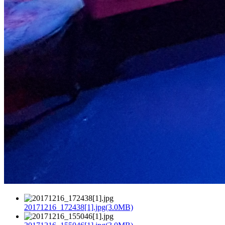
20171216_172438[1].jpg(3.0MB)