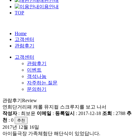
대관안내
이용안내
TOP
Home
고객센터
관람후기
고객센터
관람후기
이벤트
객석나눔
자주하는 질문
문의하기
관람후기
Review
연희단거리패 캐롤 뮤지컬 스크루지를 보고 나서
작성자
: 최보윤
이메일
:
등록일시
: 2017-12-18
조회
: 2788
추
천
:
0
추천
2017년 12월 16일
아이들극장 가족체험단 해단식이 있었답니다.