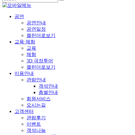
공연
공연안내
공연일정
캘린더로보기
교육·체험
교육
체험
3D 극장투어
캘린더로보기
이용안내
관람안내
객석안내
층별안내
회원서비스
오시는길
고객센터
관람후기
이벤트
객석나눔