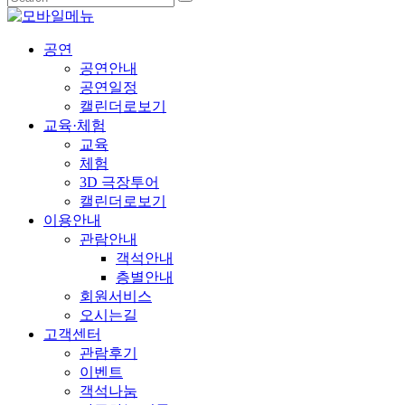
공연
공연안내
공연일정
캘린더로보기
교육·체험
교육
체험
3D 극장투어
캘린더로보기
이용안내
관람안내
객석안내
층별안내
회원서비스
오시는길
고객센터
관람후기
이벤트
객석나눔