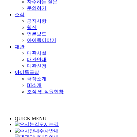
자주하는 질문
문의하기
소식
공지사항
웹진
언론보도
아이들이야기
대관
대관시설
대관안내
대관신청
아이들극장
극장소개
BI소개
조직 및 직원현황
QUICK MENU
오시는길
주차안내