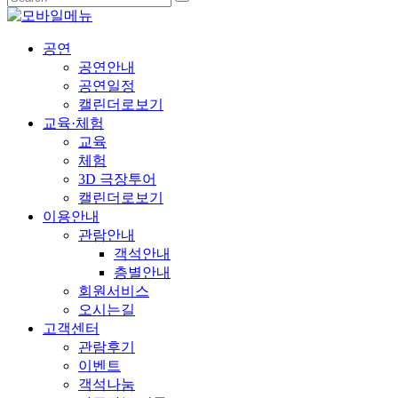
공연
공연안내
공연일정
캘린더로보기
교육·체험
교육
체험
3D 극장투어
캘린더로보기
이용안내
관람안내
객석안내
층별안내
회원서비스
오시는길
고객센터
관람후기
이벤트
객석나눔