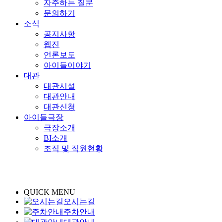
자주하는 질문
문의하기
소식
공지사항
웹진
언론보도
아이들이야기
대관
대관시설
대관안내
대관신청
아이들극장
극장소개
BI소개
조직 및 직원현황
QUICK MENU
오시는길
주차안내