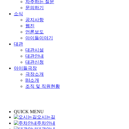
자주하는 질문
문의하기
소식
공지사항
웹진
언론보도
아이들이야기
대관
대관시설
대관안내
대관신청
아이들극장
극장소개
BI소개
조직 및 직원현황
QUICK MENU
오시는길
주차안내