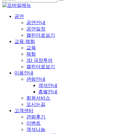
공연
공연안내
공연일정
캘린더로보기
교육·체험
교육
체험
3D 극장투어
캘린더로보기
이용안내
관람안내
객석안내
층별안내
회원서비스
오시는길
고객센터
관람후기
이벤트
객석나눔