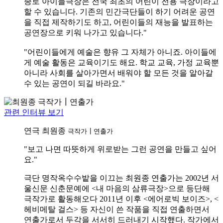
종로 아이들극장은 전국 최초의 어린이 전용 극장이라고
할 수 있습니다. 기존의 민간극단들이 하기 어려운 공연
을 직접 제작하기도 하고, 어린이들의 재능을 발표하는
공연장으로 키워 나가고 있습니다."
"어린이들에게 예술은 향유 그 자체가 아니죠. 아이들에
게 예술 활동은 교육이기도 해요. 학교 교육, 가정 교육뿐
아니라 사회를 살아가면서 배워야 할 모든 것을 알아갈
수 있는 공연이 되길 바라요."
관련 인터뷰 보기
연극
최원종
극작가┃연출가
"보고 나면 따뜻하게 위로받는 그런 공연을 만들고 싶어
요."
극단 명작옥수수밭을 이끄는 최원종 연출가는 2002년 서
울신문 신춘문예에 <내 마음의 삼류극장>으로 등단해
극작가로 활동해오다 2011년 이후 <에어로빅 보이즈>, <
헤비메탈 걸스> 등 자신이 쓴 작품을 직접 연출하면서
연출가로서 두각을 서서히 드러내기 시작했다. 작가에서