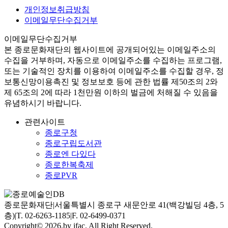
개인정보취급방침
이메일무단수집거부
이메일무단수집거부
본
종로문화재단
의 웹사이트에 공개되어있는 이메일주소의
수집을 거부하며, 자동으로 이메일주소를 수집하는 프로그램,
또는 기술적인 장치를 이용하여 이메일주소를 수집할 경우, 정
보통신망이용촉진 및 정보보호 등에 관한 법률
제50조의 2와
제 65조의 2에 따라 1천만원 이하의 벌금
에 처해질 수 있음을
유념하시기 바랍니다.
관련사이트
종로구청
종로구립도서관
종로엔 다있다
종로한복축제
종로PVR
종로문화재단
|
서울특별시 종로구 새문안로 41(백강빌딩 4층, 5
층)
|
T. 02-6263-1185
|
F. 02-6499-0371
Copyright© 2026.by jfac. All Right Reserved.