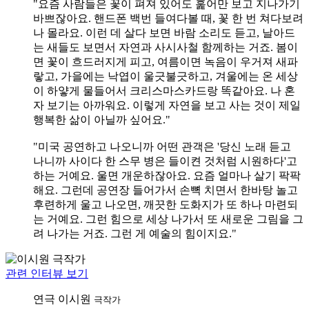
"요즘 사람들은 꽃이 펴져 있어도 훑어만 보고 지나가기
바쁘잖아요. 핸드폰 백번 들여다볼 때, 꽃 한 번 쳐다보려
나 몰라요. 이런 데 살다 보면 바람 소리도 듣고, 날아드
는 새들도 보면서 자연과 사시사철 함께하는 거죠. 봄이
면 꽃이 흐드러지게 피고, 여름이면 녹음이 우거져 새파
랗고, 가을에는 낙엽이 울긋불긋하고, 겨울에는 온 세상
이 하얗게 물들어서 크리스마스카드랑 똑같아요. 나 혼
자 보기는 아까워요. 이렇게 자연을 보고 사는 것이 제일
행복한 삶이 아닐까 싶어요."
"미국 공연하고 나오니까 어떤 관객은 '당신 노래 듣고
나니까 사이다 한 스무 병은 들이켠 것처럼 시원하다'고
하는 거예요. 울면 개운하잖아요. 요즘 얼마나 살기 팍팍
해요. 그런데 공연장 들어가서 손뼉 치면서 한바탕 놀고
후련하게 울고 나오면, 깨끗한 도화지가 또 하나 마련되
는 거예요. 그런 힘으로 세상 나가서 또 새로운 그림을 그
려 나가는 거죠. 그런 게 예술의 힘이지요."
관련 인터뷰 보기
연극
이시원
극작가