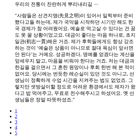
우리의 전통이 찬란하게 뿌리내리길 ···
"사람들은 선견지명(先見之明)이 있어서 일찍부터 준비
했다고들 하는데, 제가 국악을 시작하던 시기만 해도 한
국 경제가 참 어려웠어요. 예술로 먹고살 수 있다는 건 꿈
도 못 꿀 상황이었고요. 대금이 좋다는 마음 하나로, 초지
일관(初志一貫)해온 거죠. 제가 후학들에게도 항상 강조
하는 것이 ‘예술은 상품이 아니므로 절대 욕심이 앞서면
안 된다’는 거예요. 성공하겠다, 명예를 얻겠다는 계산을
앞세우지 말고, 마음을 비워야 한다는 거죠. 저는 대금과
한길을 걸으면서 그 흔한 원망이나 후회 한번 해 본 적이
없어요. 당시에는 번듯한 레슨실이 있던 것도 아니고, 선
생님이 정확하게 수업 시간을 지켜주는 법도 없었죠. 그
렇지만 셋방살이할 정도로 어려운 환경에서도 제자가 왔
다고 밥 먹여주고, 무료로 전수해주시고 하셨어요. 옛 선
생님들은 정말 따뜻하셨죠."
1
2
3
4
5