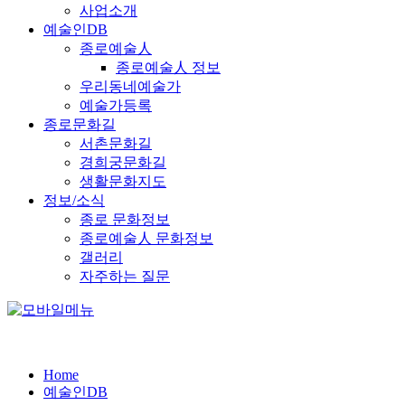
사업소개
예술인DB
종로예술人
종로예술人 정보
우리동네예술가
예술가등록
종로문화길
서촌문화길
경희궁문화길
생활문화지도
정보/소식
종로 문화정보
종로예술人 문화정보
갤러리
자주하는 질문
Home
예술인DB