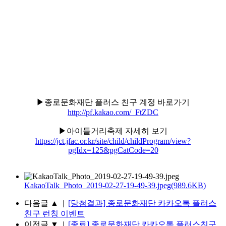
▶종로문화재단 플러스 친구 계정 바로가기
http://pf.kakao.com/_FtZDC
▶아이들거리축제 자세히 보기
https://jct.jfac.or.kr/site/child/childProgram/view?
pgIdx=125&pgCatCode=20
KakaoTalk_Photo_2019-02-27-19-49-39.jpeg(989.6KB)
다음글
▲
|
[당첨결과] 종로문화재단 카카오톡 플러스
친구 런칭 이벤트
이전글
▼
|
[종료] 종로문화재단 카카오톡 플러스친구