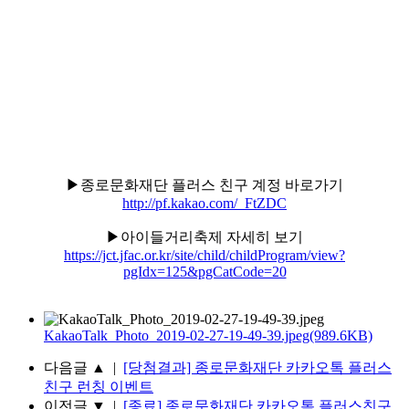
▶종로문화재단 플러스 친구 계정 바로가기
http://pf.kakao.com/_FtZDC
▶아이들거리축제 자세히 보기
https://jct.jfac.or.kr/site/child/childProgram/view?
pgIdx=125&pgCatCode=20
KakaoTalk_Photo_2019-02-27-19-49-39.jpeg(989.6KB)
다음글
▲
|
[당첨결과] 종로문화재단 카카오톡 플러스
친구 런칭 이벤트
이전글
▼
|
[종료] 종로문화재단 카카오톡 플러스친구