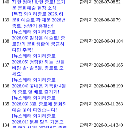
140
7] 핫 썸머! 핫핫 종로! 뜨거
관리자
2026-07-08
52
운 문화예술 현장 소식
[특집 와이리종로 2026. 6]
139
문화예술로 꽉 채운 2026년
관리자
2026-06-30
79
종로, 상반기 총결산!
[뉴스레터 와이리종로
2026.06] 일상을 예술로! 종
관리자
138
2026-06-04
104
로만의 문화생활이 궁금하
다면 주목!
[뉴스레터 와이리종로
2026.05] 청량한 하늘, 산들
관리자
137
2026-05-06
165
바람 솔~솔 5월, 종로로 오
세요!
[뉴스레터 와이리종로
136
2026.04] 꽃내음 가득한 4월
관리자
2026-04-08
190
의 종로 열 배로 즐기기!
[뉴스레터 와이리종로
135
2026.03] 3월, 종로에 문화와
관리자
2026-03-11
263
예술 꽃이 피었습니다!
[뉴스레터 와이리종로
2026.01] 붉은 말의 기운으
관리자
134
2026-01-14
340
로 활기차게! 2026년도 종로