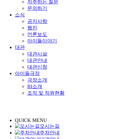
자주하는 질문
문의하기
소식
공지사항
웹진
언론보도
아이들이야기
대관
대관시설
대관안내
대관신청
아이들극장
극장소개
BI소개
조직 및 직원현황
QUICK MENU
오시는길
주차안내