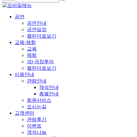
공연
공연안내
공연일정
캘린더로보기
교육·체험
교육
체험
3D 극장투어
캘린더로보기
이용안내
관람안내
객석안내
층별안내
회원서비스
오시는길
고객센터
관람후기
이벤트
객석나눔