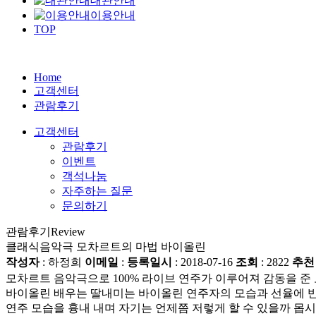
대관안내
이용안내
TOP
Home
고객센터
관람후기
고객센터
관람후기
이벤트
객석나눔
자주하는 질문
문의하기
관람후기
Review
클래식음악극 모차르트의 마법 바이올린
작성자
: 하정희
이메일
:
등록일시
: 2018-07-16
조회
: 2822
추천
모차르트 음악극으로 100% 라이브 연주가 이루어져 감동을 준
바이올린 배우는 딸내미는 바이올린 연주자의 모습과 선율에 반
연주 모습을 흉내 내며 자기는 언제쯤 저렇게 할 수 있을까 몹