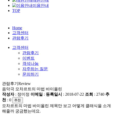
대관안내
이용안내
TOP
Home
고객센터
관람후기
고객센터
관람후기
이벤트
객석나눔
자주하는 질문
문의하기
관람후기
Review
음악극 모차르트의 마법 바이올린
작성자
: 정미정
이메일
:
등록일시
: 2018-07-22
조회
: 2740
추
천
:
0
추천
모차르트의 마법 바이올린 제목만 보고 어떻게 클래식을 소개
해줄까 궁금했는데요.