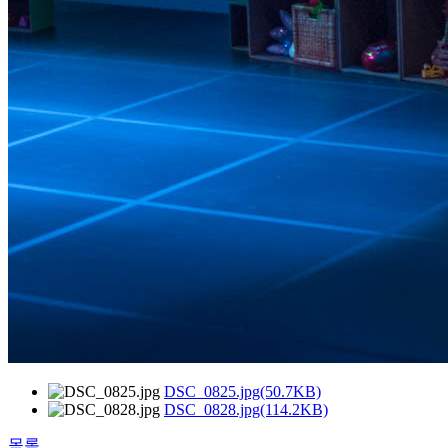
DSC_0825.jpg(50.7KB)
DSC_0828.jpg(114.2KB)
목록