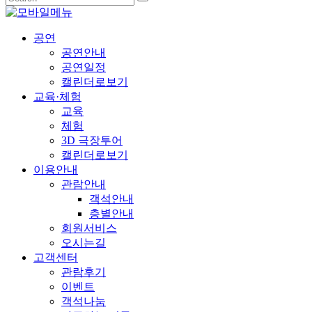
공연
공연안내
공연일정
캘린더로보기
교육·체험
교육
체험
3D 극장투어
캘린더로보기
이용안내
관람안내
객석안내
층별안내
회원서비스
오시는길
고객센터
관람후기
이벤트
객석나눔