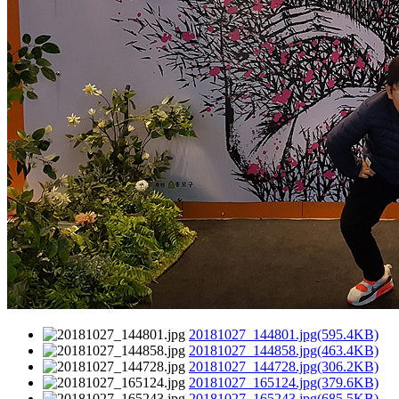
20181027_144801.jpg(595.4KB)
20181027_144858.jpg(463.4KB)
20181027_144728.jpg(306.2KB)
20181027_165124.jpg(379.6KB)
20181027_165243.jpg(685.5KB)