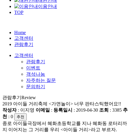
대관안내
이용안내
TOP
Home
고객센터
관람후기
고객센터
관람후기
이벤트
객석나눔
자주하는 질문
문의하기
관람후기
Review
2019 아이들 거리축제 <가면놀이> 너무 판타스틱했어요!!
작성자
: 이지영
이메일
:
등록일시
: 2019-04-30
조회
: 3385
추
천
:
0
추천
종로 아이들극장에서 혜화초등학교를 지나 혜화동 로터리까
지 이어지는 그 거리를 우리 <아이들 거리>라고 부르자.