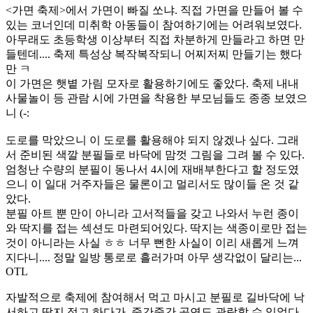
<가면 축제>에서 가면이 빠질 쏘냐. 직접 가면을 만들어 볼 수
있는 코너인데 미취학 아동들이 참여하기에는 어려워보였다.
아무래도 초등학생 이상부터 직접 차분하게 만들라고 하면 만
들텐데.... 축제 특성상 복작복작되니 어찌저찌 만들기는 했다
만 ㅋ
이 가면은 햇볕 가림 모자로 활용하기에도 좋았다. 축제 내내
사물놀이 등 관람 시에 가면을 착용한 부모님들도 종종 보였으
니 (-:
도로를 막았으니 이 도로를 활용해야 되지 않겠나 싶다. 그래
서 준비된 색깔 분필들로 바닥에 맘껏 그림을 그려 볼 수 있다.
엄청난 수량의 분필이 동나서 4시에 재배부한다고 할 정도였
으니 이 일대 거주자들은 물론이고 멀리서도 많이들 온 것 같
았다.
분필 아트 뿐 만이 아니라 고서적들을 갖고 나와서 누런 종이
와 딱지를 접는 섹션도 마련되어있다. 딱지는 색종이로만 접는
것이 아니라는 사실 ㅎㅎ 너무 뻔한 사실이 이리 새롭게 느껴
지다니.... 정말 일방 통로로 흘러가며 아무 생각없이 달리는...
OTL
자발적으로 축제에 참여해서 먹고 마시고 분필로 길바닥에 낙
서하고 딱지 접고 하다가, 중간중간 공연도 관람할 수 있었다.