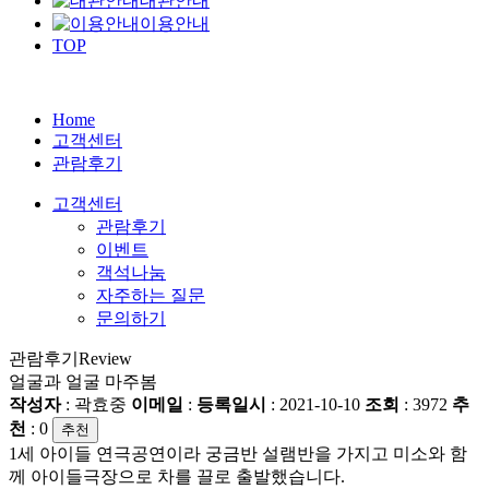
대관안내
이용안내
TOP
Home
고객센터
관람후기
고객센터
관람후기
이벤트
객석나눔
자주하는 질문
문의하기
관람후기
Review
얼굴과 얼굴 마주봄
작성자
: 곽효중
이메일
:
등록일시
: 2021-10-10
조회
: 3972
추
천
:
0
추천
1세 아이들 연극공연이라 궁금반 설램반을 가지고 미소와 함
께 아이들극장으로 차를 끌로 출발했습니다.