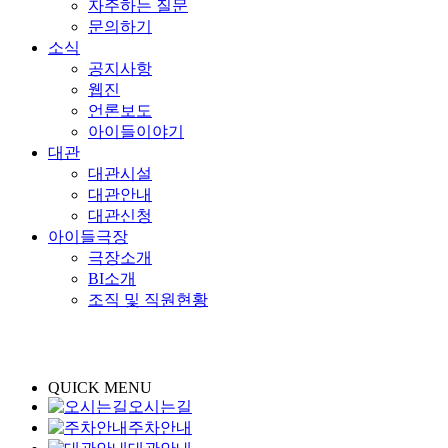
자주하는 질문
문의하기
소식
공지사항
웹진
언론보도
아이들이야기
대관
대관시설
대관안내
대관신청
아이들극장
극장소개
BI소개
조직 및 직원현황
QUICK MENU
오시는길
주차안내