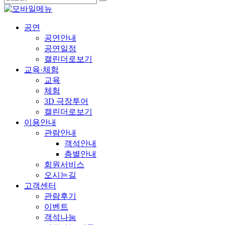
공연
공연안내
공연일정
캘린더로보기
교육·체험
교육
체험
3D 극장투어
캘린더로보기
이용안내
관람안내
객석안내
층별안내
회원서비스
오시는길
고객센터
관람후기
이벤트
객석나눔