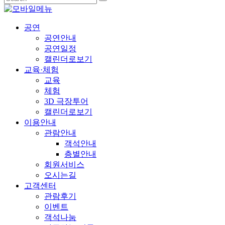
공연
공연안내
공연일정
캘린더로보기
교육·체험
교육
체험
3D 극장투어
캘린더로보기
이용안내
관람안내
객석안내
층별안내
회원서비스
오시는길
고객센터
관람후기
이벤트
객석나눔