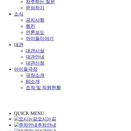
자주하는 질문
문의하기
소식
공지사항
웹진
언론보도
아이들이야기
대관
대관시설
대관안내
대관신청
아이들극장
극장소개
BI소개
조직 및 직원현황
QUICK MENU
오시는길
주차안내