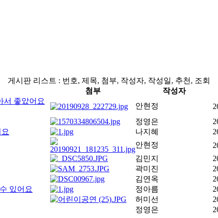
게시판 리스트 : 번호, 제목, 첨부, 작성자, 작성일, 추천, 조회
첨부
작성자
아서 좋았어요
안현정
2
정영은
2
어요
나지혜
2
안현정
2
김민지
2
곽미진
2
김연옥
2
 수 있어요
정아름
2
허미선
2
정영은
2