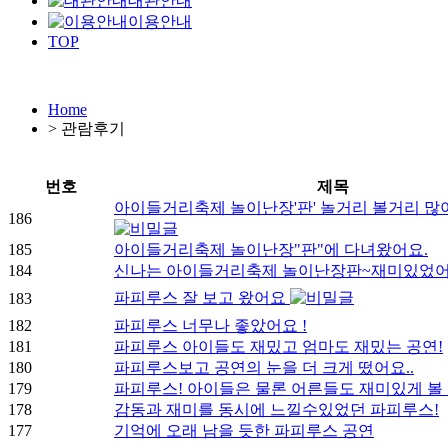
대관안내
이용안내
TOP
Home
>
관람후기
번호
제목
아이들거리축제 놀이난장'판' 놀거리 볼거리 많
186
185
아이들거리축제 놀이난장"판"에 다녀왔어요.
184
신나는 아이들거리축제 놀이난장판~재미있었
파피루스 잘 보고 왔어요
183
182
파피루스 너무나 좋았어요 !
181
파피루스 아이들도 재밌고 엄마도 재밌는 공연!
180
파피루스보고 공연의 눈을 더 크게 떴어요..
179
파피루스! 아이들은 물론 어른들도 재미있게 볼
178
감동과 재미를 동시에 느낄수있었던 파피루스!
177
기억에 오래 남을 듯한 파피루스 공연