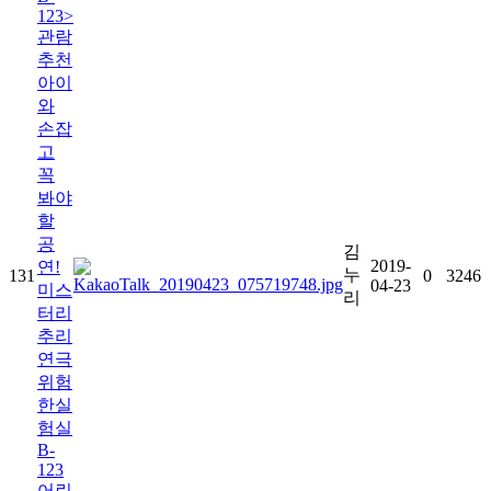
123>
관람
추천
아이
와
손잡
고
꼭
봐야
할
공
김
2019-
연!
누
131
0
3246
04-23
미스
리
터리
추리
연극
위험
한실
험실
B-
123
어린