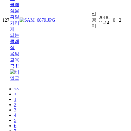
클래
식을
신
흥얼
2018-
경
127
0
2
11-14
거리
미
게
되는
클래
식
음악
교육
극 !!
<<
<
1
2
3
4
5
6
7