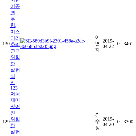
이공
연
추
천,
미스
이
터리
2019-
130
연
0
3461
추리
04-22
자
연극
위험
한
실험
실
B-
123
더욱
재미
있어
진
김
2019-
위험
수
129
0
3300
04-20
한
정
실험