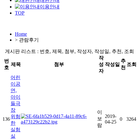
대관안내
이용안내
TOP
Home
>
관람후기
게시판 리스트 : 번호, 제목, 첨부, 작성자, 작성일, 추천, 조회
작
번
추
제목
첨부
성
작성일
조회
호
천
자
어린
이공
연,
아이
들극
장
이
2019-
위험
보
136
0
3264
04-25
한
람
실험
실