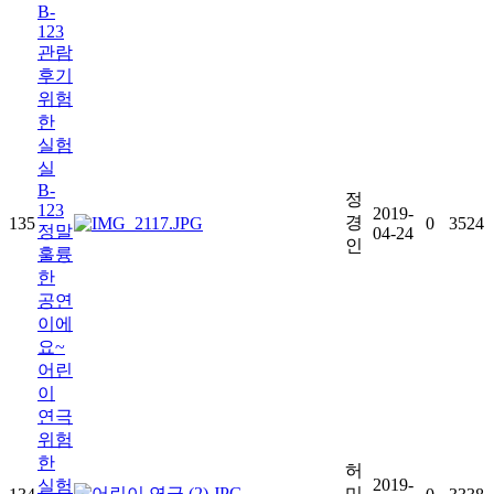
B-
123
관람
후기
위험
한
실험
실
B-
정
123
2019-
경
135
0
3524
정말
04-24
인
훌륭
한
공연
이에
요~
어린
이
연극
위험
한
허
2019-
실험
미