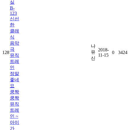
실
B-
123
신선
한
클래
식
음악
나
극
2018-
유
128
0
3424
11-15
뮤직
신
트레
인
정말
좋네
요
쿵짝
쿵짝
뮤직
트레
인 ~
아이
가