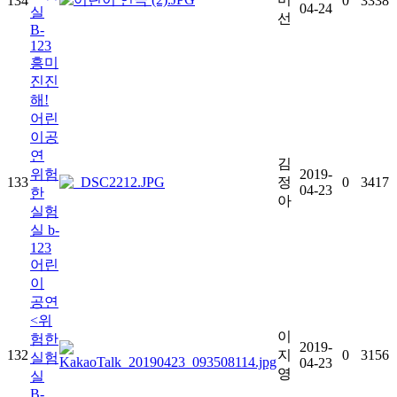
134
0
3338
04-24
실
선
B-
123
흥미
진진
해!
어린
이공
연
김
위험
2019-
133
정
0
3417
04-23
한
아
실험
실 b-
123
어린
이
공연
<위
이
험한
2019-
132
지
0
3156
실험
04-23
영
실
B-