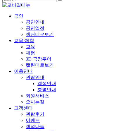
공연
공연안내
공연일정
캘린더로보기
교육·체험
교육
체험
3D 극장투어
캘린더로보기
이용안내
관람안내
객석안내
층별안내
회원서비스
오시는길
고객센터
관람후기
이벤트
객석나눔