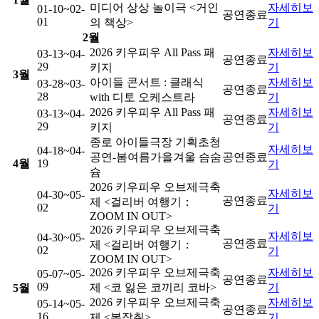
미디어 상상 놀이극 <거인
자세히
보
01-10
~02-
공연
종료
01
의 책상>
기
2
월
2026 키우피우 All Pass 패
자세히
보
03-13
~04-
공연
종료
29
키지
기
3
월
아이들 콘서트 : 클래식
자세히
보
03-28
~03-
공연
종료
28
with 디토 오케스트라
기
2026 키우피우 All Pass 패
자세히
보
03-13
~04-
공연
종료
29
키지
기
종로 아이들극장 기획초청
자세히
보
04-18
~04-
공연-봄여름가을겨울 슴숨
공연
종료
4
월
19
기
슘
2026 키우피우 오브제극축
자세히
보
04-30
~05-
공연
종료
제 <걸리버 여행기：
02
기
ZOOM IN OUT>
2026 키우피우 오브제극축
자세히
보
04-30
~05-
공연
종료
제 <걸리버 여행기：
02
기
ZOOM IN OUT>
2026 키우피우 오브제극축
자세히
보
05-07
~05-
공연
종료
09
제 <코 잃은 코끼리 코바>
기
5
월
2026 키우피우 오브제극축
자세히
보
05-14
~05-
공연
종료
16
제 <봉장취>
기