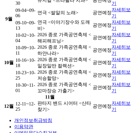
뮤지컬 <드라랄라 치과>
공연
예정
30
기
자세히
보
09-04
~09-
연극 <쌀알의 노래>
공연
예정
06
기
9
월
연극 <이야기장수와 도깨
자세히
보
09-10
~09-
공연
예정
13
비>
기
2026 종로 가족공연축제 <
자세히
보
10-02
~10-
공연
예정
04
해피해프닝>
기
2026 종로 가족공연축제 <
자세히
보
10-09
~10-
공연
예정
11
하얀나라>
기
2026 종로 가족공연축제 <
자세히
보
10-16
~10-
10
월
공연
예정
18
일장일딴 컬렉션>
기
2026 종로 가족공연축제 <
자세히
보
10-23
~10-
공연
예정
25
저승할망>
기
2026 종로 가족공연축제 <
자세히
보
10-30
~11-
공연
예정
01
꼬마장승 가출기>
기
11
월
판타지 밴드 시어터 <산타
자세히
보
12-11
~12-
12
월
공연
예정
25
찾기>
기
개인정보취급방침
이용약관
이메일무단수집거부