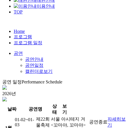
대관안내
이용안내
TOP
Home
프로그램
프로그램 일정
공연
공연안내
공연일정
캘린더로보기
공연 일정
Performance Schedule
2026
년
상
보
날짜
공연명
태
기
제22회 서울 아시테지 겨
자세히
보
01-02
~01-
공연
종료
03
울축제 <꼬마야, 꼬마야>
기
1
월