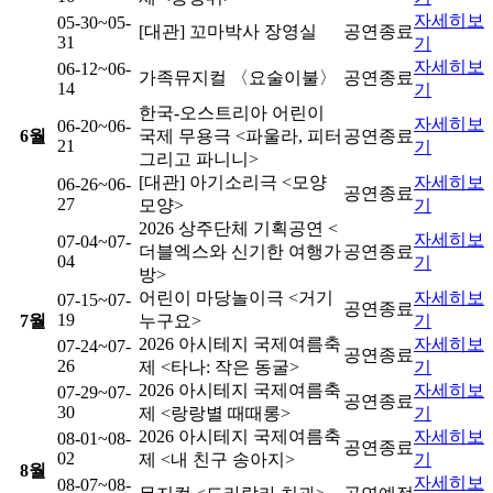
자세히
보
05-30
~05-
[대관] 꼬마박사 장영실
공연
종료
31
기
자세히
보
06-12
~06-
가족뮤지컬 〈요술이불〉
공연
종료
14
기
한국-오스트리아 어린이
자세히
보
06-20
~06-
6
월
국제 무용극 <파울라, 피터
공연
종료
21
기
그리고 파니니>
[대관] 아기소리극 <모양
자세히
보
06-26
~06-
공연
종료
27
모양>
기
2026 상주단체 기획공연 <
자세히
보
07-04
~07-
더블엑스와 신기한 여행가
공연
종료
04
기
방>
어린이 마당놀이극 <거기
자세히
보
07-15
~07-
공연
종료
19
7
월
누구요>
기
2026 아시테지 국제여름축
자세히
보
07-24
~07-
공연
종료
26
제 <타나: 작은 동굴>
기
2026 아시테지 국제여름축
자세히
보
07-29
~07-
공연
종료
30
제 <랑랑별 때때롱>
기
2026 아시테지 국제여름축
자세히
보
08-01
~08-
공연
종료
02
제 <내 친구 송아지>
기
8
월
자세히
보
08-07
~08-